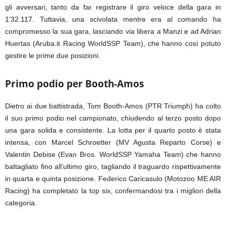
gli avversari, tanto da far registrare il giro veloce della gara in
1’32.117. Tuttavia, una scivolata mentre era al comando ha
compromesso la sua gara, lasciando via libera a Manzi e ad Adrian
Huertas (Aruba.it Racing WorldSSP Team), che hanno così potuto
gestire le prime due posizioni.
Primo podio per Booth-Amos
Dietro ai due battistrada, Tom Booth-Amos (PTR Triumph) ha colto
il suo primo podio nel campionato, chiudendo al terzo posto dopo
una gara solida e consistente. La lotta per il quarto posto è stata
intensa, con Marcel Schroetter (MV Agusta Reparto Corse) e
Valentin Debise (Evan Bros. WorldSSP Yamaha Team) che hanno
battagliato fino all’ultimo giro, tagliando il traguardo rispettivamente
in quarta e quinta posizione. Federico Caricasulo (Motozoo ME AIR
Racing) ha completato la top six, confermandosi tra i migliori della
categoria.