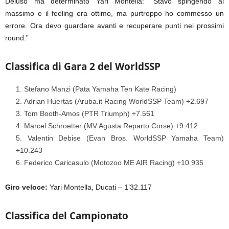
Deluso ma determinato Yari Montella: “Stavo spingendo al
massimo e il feeling era ottimo, ma purtroppo ho commesso un
errore. Ora devo guardare avanti e recuperare punti nei prossimi
round.”
Classifica di Gara 2 del WorldSSP
Stefano Manzi (Pata Yamaha Ten Kate Racing)
Adrian Huertas (Aruba.it Racing WorldSSP Team) +2.697
Tom Booth-Amos (PTR Triumph) +7.561
Marcel Schroetter (MV Agusta Reparto Corse) +9.412
Valentin Debise (Evan Bros. WorldSSP Yamaha Team)
+10.243
Federico Caricasulo (Motozoo ME AIR Racing) +10.935
Giro veloce:
Yari Montella, Ducati – 1’32.117
Classifica del Campionato