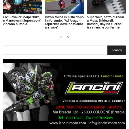
CIV: Cavalieri (Superbike)
Dixon torna in pista dopo
Superbike, sotto al radar
e Mantovani (Supersport)
l’infortunio: “Ad Aragon
a Most: Bridewell,
vincono a Imola
capiremo dove possiamo
Bassani, Bayliss e Ieraci
arrivare”
tra rilanci e conferme