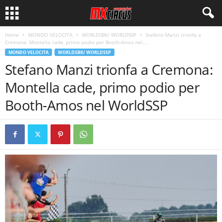
Home
MONDO VELOCITA
WORLDSBK/ WORLDSSP
Stefano Manzi trionfa a
Cremona: Montella cade, primo podio per Booth-Amos nel...
MONDO VELOCITA
WORLDSBK/ WORLDSSP
Stefano Manzi trionfa a Cremona:
Montella cade, primo podio per
Booth-Amos nel WorldSSP