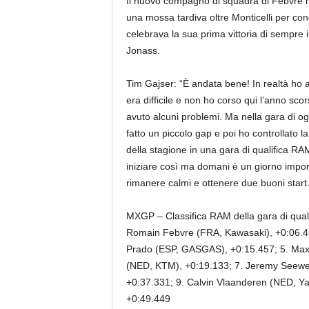
Il nuovo compagno di squadra di Febvre 
una mossa tardiva oltre Monticelli per con
celebrava la sua prima vittoria di sempre 
Jonass.
Tim Gajser: “È andata bene! In realtà ho av
era difficile e non ho corso qui l’anno sco
avuto alcuni problemi. Ma nella gara di og
fatto un piccolo gap e poi ho controllato l
della stagione in una gara di qualifica RAM
iniziare così ma domani è un giorno import
rimanere calmi e ottenere due buoni start.
MXGP – Classifica RAM della gara di quali
Romain Febvre (FRA, Kawasaki), +0:06.48
Prado (ESP, GASGAS), +0:15.457; 5. Maxi
(NED, KTM), +0:19.133; 7. Jeremy Seewer (
+0:37.331; 9. Calvin Vlaanderen (NED, Ya
+0:49.449