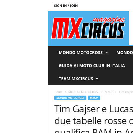
SIGN IN / JOIN
M
x
c
i
r
c
u
MONDO MOTOCROSS
MONDO
s
M
GUIDA AI MOTO CLUB IN ITALIA
a
g
TEAM MXCIRCUS
a
z
Home
MONDO MOTOCROSS
MXGP
Tim Gajse
i
MONDO MOTOCROSS
MXGP
n
Tim Gajser e Luca
e
due tabelle rosse 
qualifica RAM in A