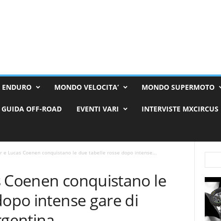
 ENDURO
MONDO VELOCITA’
MONDO SUPERMOTO
GUIDA OFF-ROAD
EVENTI VARI
INTERVISTE MXCIRCUS
r e Lucas Coenen conquistano le due tabelle rosse dopo intense...
s Coenen conquistano le
dopo intense gare di
rgentina