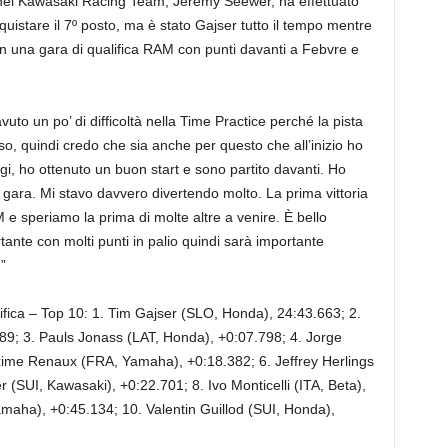
nel Kawasaki Racing Team, Jeremy Seewer, ha effettuato
quistare il 7º posto, ma è stato Gajser tutto il tempo mentre
in una gara di qualifica RAM con punti davanti a Febvre e
uto un po’ di difficoltà nella Time Practice perché la pista
rso, quindi credo che sia anche per questo che all’inizio ho
gi, ho ottenuto un buon start e sono partito davanti. Ho
a gara. Mi stavo davvero divertendo molto. La prima vittoria
 e speriamo la prima di molte altre a venire. È bello
ante con molti punti in palio quindi sarà importante
”
fica – Top 10: 1. Tim Gajser (SLO, Honda), 24:43.663; 2.
9; 3. Pauls Jonass (LAT, Honda), +0:07.798; 4. Jorge
me Renaux (FRA, Yamaha), +0:18.382; 6. Jeffrey Herlings
SUI, Kawasaki), +0:22.701; 8. Ivo Monticelli (ITA, Beta),
maha), +0:45.134; 10. Valentin Guillod (SUI, Honda),