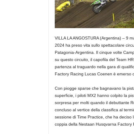
VILLA LA ANGOSTURA (Argentina) – 9 ma
2024 ha preso vita sullo spettacolare circu
Patagonia-Argentina. Il cinque volte Camp
su questo circuito, il capofila del Team H
partenza al traguardo nella gara di quali
Factory Racing Lucas Coenen è emerso da
Con piogge sparse che bagnavano la pista 
superficie, i piloti MX2 hanno colpito la pi
sorpresa per molti quando il debuttante
concluso al vertice della classifica al term
sessione di Time Practice, che ha deciso la
coppia della Nestaan Husqvarna Factory