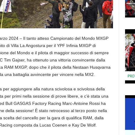
rzo 2024 – Il tanto atteso Campionato del Mondo MXGP
ito di Villa La Angostura per il YPF Infinia MXGP di
ione del Mondo e il pilota di maggior successo di sempre
RC Tim Gajser, ha ottenuto una vittoria convincente dalla
fica RAM MXGP, dopo che il pilota della Nestaan Husqvarna
 una battaglia avvincente per vincere nella MX2.
per aggiungere alla natura scivolosa e scivolosa della
sta per primi nella sessione di prove libere, e c’è stata una
 Red Bull GASGAS Factory Racing Marc-Antoine Rossi ha
ine della sessione! È stato retrocesso al terzo posto nella
 scelta del cancello per la gara di qualifica RAM, dalla
 Racing composta da Lucas Coenen e Kay De Wolf.