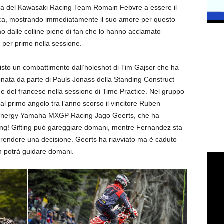
ilota del Kawasaki Racing Team Romain Febvre a essere il
atica, mostrando immediatamente il suo amore per questo
mo dalle colline piene di fan che lo hanno acclamato
 per primo nella sessione.
isto un combattimento dall’holeshot di Tim Gajser che ha
onata da parte di Pauls Jonass della Standing Construct
e del francese nella sessione di Time Practice. Nel gruppo
e al primo angolo tra l’anno scorso il vincitore Ruben
r Energy Yamaha MXGP Racing Jago Geerts, che ha
ting! Gifting può gareggiare domani, mentre Fernandez sta
prendere una decisione. Geerts ha riavviato ma è caduto
n potrà guidare domani.