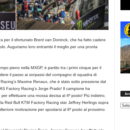
a per il sfortunato Brent van Doninck, che ha fatto cadere
o. Auguriamo loro entrambi il meglio per una pronta
tempo pieno nella MXGP, è partito tra i primi cinque per il
re il passo ai sorpassi del compagno di squadra di
acing’s Maxime Renaux, che è stato sotto pressione dal
GAS Factory Racing’s Jorge Prado! Il campione ha
Arc
 per effettuare una mossa decisa al 4º posto! Più indietro,
on la Red Bull KTM Factory Racing star Jeffrey Herlings sopra
ulteriore motivazione per spostarsi al 6º posto al prossimo