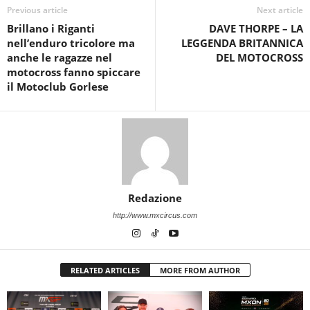
Previous article
Next article
Brillano i Riganti
DAVE THORPE – LA
nell’enduro tricolore ma
LEGGENDA BRITANNICA
anche le ragazze nel
DEL MOTOCROSS
motocross fanno spiccare
il Motoclub Gorlese
Redazione
http://www.mxcircus.com
RELATED ARTICLES
MORE FROM AUTHOR