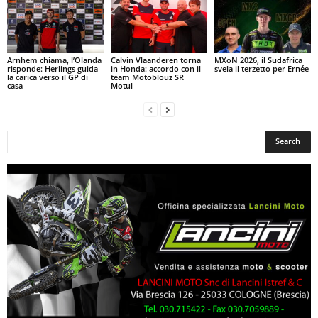
Arnhem chiama, l’Olanda
Calvin Vlaanderen torna
MXoN 2026, il Sudafrica
risponde: Herlings guida
in Honda: accordo con il
svela il terzetto per Ernée
la carica verso il GP di
team Motoblouz SR
casa
Motul