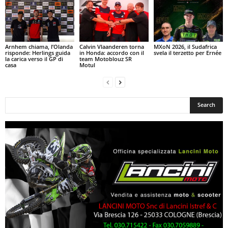
Arnhem chiama, l’Olanda
Calvin Vlaanderen torna
MXoN 2026, il Sudafrica
risponde: Herlings guida
in Honda: accordo con il
svela il terzetto per Ernée
la carica verso il GP di
team Motoblouz SR
casa
Motul