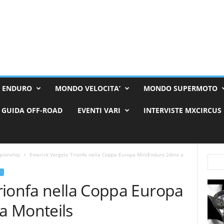
 ENDURO
MONDO VELOCITA’
MONDO SUPERMOTO
GUIDA OFF-ROAD
EVENTI VARI
INTERVISTE MXCIRCUS
pionship
Emerick Vergote Trionfa nella Coppa Europa MiniEnduro 24mx a
P
rionfa nella Coppa Europa
a Monteils