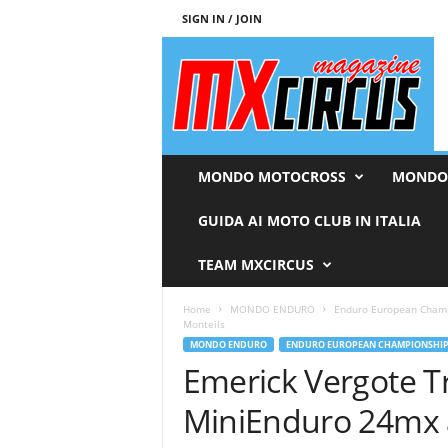
SIGN IN / JOIN
M
x
c
i
r
c
u
MONDO MOTOCROSS
MONDO
s
M
GUIDA AI MOTO CLUB IN ITALIA
a
g
TEAM MXCIRCUS
a
z
Home
MONDO ENDURO
Enduro European Cham
i
Monteils
n
MONDO ENDURO
ENDURO EUROPEAN CHAMPIONSHI
e
Emerick Vergote T
MiniEnduro 24mx 