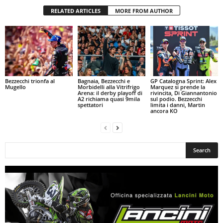
RELATED ARTICLES
MORE FROM AUTHOR
Bezzecchi trionfa al
Bagnaia, Bezzecchi e
GP Catalogna Sprint: Alex
Mugello
Morbidelli alla Vitrifrigo
Marquez si prende la
Arena: il derby playoff di
rivincita, Di Giannantonio
A2 richiama quasi 9mila
sul podio. Bezzecchi
spettatori
limita i danni, Martin
ancora KO