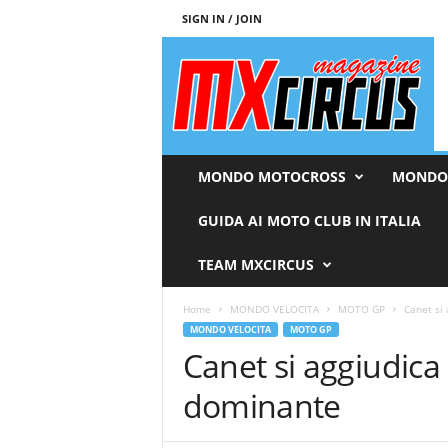
SIGN IN / JOIN
M
x
c
i
r
c
u
MONDO MOTOCROSS
MONDO
s
M
GUIDA AI MOTO CLUB IN ITALIA
a
g
TEAM MXCIRCUS
a
z
Home
MONDO VELOCITA
MOTO GP
Canet si 
i
MONDO VELOCITA
MOTO GP
n
Canet si aggiudica 
e
dominante