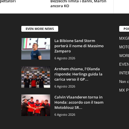
pettatori
Bezzecchi limita i danni, Martin
ancora KO
EVEN MORE NEWS
PO
MXG
La Bibione Sand Storm
porterà il nome di Massimo
MOT
Zamparo
WOR
6 Agosto 2026
EVEN
Arnhem chiama, l’Olanda
INTE
risponde: Herlings guida la
carica verso il GP...
Non c
6 Agosto 2026
MX P
Calvin Vlaanderen torna in
Honda: accordo con il team
Motoblouz SR...
6 Agosto 2026