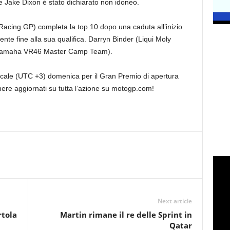
 Jake Dixon è stato dichiarato non idoneo.
acing GP) completa la top 10 dopo una caduta all’inizio
e fine alla sua qualifica. Darryn Binder (Liqui Moly
(Yamaha VR46 Master Camp Team).
locale (UTC +3) domenica per il Gran Premio di apertura
anere aggiornati su tutta l’azione su motogp.com!
Next article
rtola
Martin rimane il re delle Sprint in
Qatar