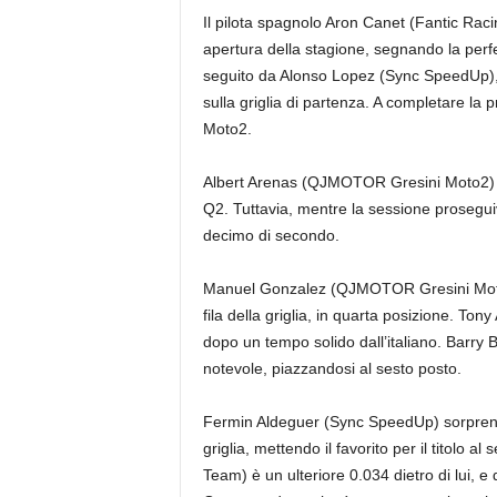
Il pilota spagnolo Aron Canet (Fantic Raci
apertura della stagione, segnando la perfe
seguito da Alonso Lopez (Sync SpeedUp), c
sulla griglia di partenza. A completare la
Moto2.
Albert Arenas (QJMOTOR Gresini Moto2) è sta
Q2. Tuttavia, mentre la sessione proseguiv
decimo di secondo.
Manuel Gonzalez (QJMOTOR Gresini Moto2
fila della griglia, in quarta posizione. T
dopo un tempo solido dall’italiano. Barry
notevole, piazzandosi al sesto posto.
Fermin Aldeguer (Sync SpeedUp) sorprende
griglia, mettendo il favorito per il titol
Team) è un ulteriore 0.034 dietro di lui, 