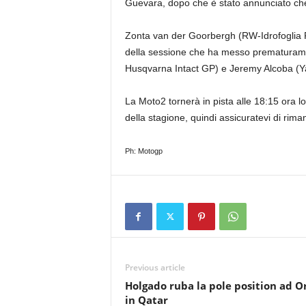
Guevara, dopo che è stato annunciato che
Zonta van der Goorbergh (RW-Idrofoglia R
della sessione che ha messo prematurament
Husqvarna Intact GP) e Jeremy Alcoba 
La Moto2 tornerà in pista alle 18:15 ora 
della stagione, quindi assicuratevi di rim
Ph: Motogp
Previous article
Holgado ruba la pole position ad O
in Qatar