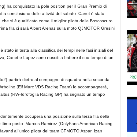
ng) ha conquistato la pole position per il Gran Premio di
tta conclusione delle attività del sabato. Canet è stato
he si è qualificato come il miglior pilota della Boscoscuro
 prima fila ci sarà Albert Arenas sulla moto QJMOTOR Gresini
to in testa alla classifica dei tempi nelle fasi iniziali del
a, Canet e Lopez sono riusciti a battere il suo tempo di un
) partirà dietro al compagno di squadra nella seconda
ony Arbolino (Elf Marc VDS Racing Team) lo accompagnerà,
 Baltus (RW-Idrofoglia Racing GP) ha segnato un tempo
ntemente occuperà una posizione sulla terza fila della
o al settimo posto. Marcos Ramirez (OnlyFans American Racing
e davanti all’unico pilota del team CFMOTO Aspar, Izan