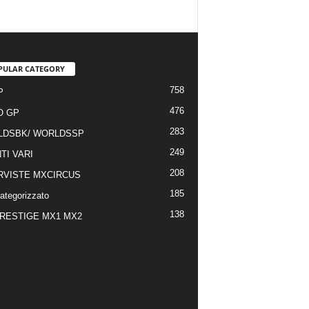
PULAR CATEGORY
758
P
476
O GP
283
LDSBK/ WORLDSSP
249
TI VARI
208
RVISTE MXCIRCUS
185
ategorizzato
138
RESTIGE MX1 MX2