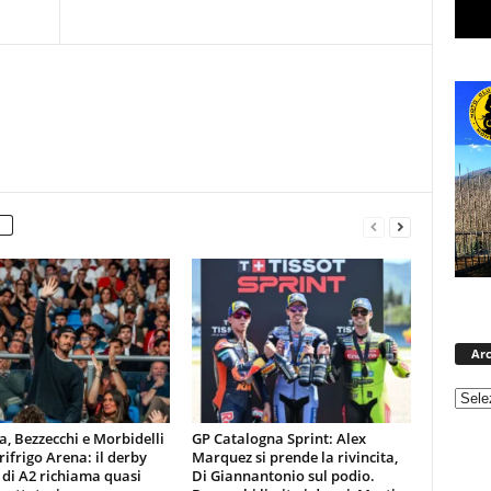
Arc
, Bezzecchi e Morbidelli
GP Catalogna Sprint: Alex
trifrigo Arena: il derby
Marquez si prende la rivincita,
 di A2 richiama quasi
Di Giannantonio sul podio.