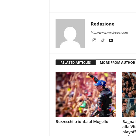
Redazione
http://www.mxcircus.com
RELATED ARTICLES
MORE FROM AUTHOR
Bezzecchi trionfa al Mugello
Bagnaia
alla Vi
playoff