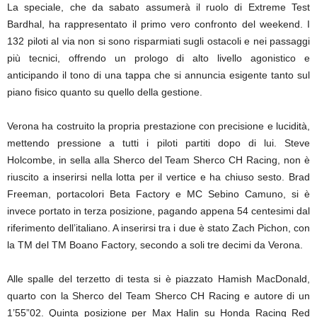
La speciale, che da sabato assumerà il ruolo di Extreme Test
Bardhal, ha rappresentato il primo vero confronto del weekend. I
132 piloti al via non si sono risparmiati sugli ostacoli e nei passaggi
più tecnici, offrendo un prologo di alto livello agonistico e
anticipando il tono di una tappa che si annuncia esigente tanto sul
piano fisico quanto su quello della gestione.
Verona ha costruito la propria prestazione con precisione e lucidità,
mettendo pressione a tutti i piloti partiti dopo di lui. Steve
Holcombe, in sella alla Sherco del Team Sherco CH Racing, non è
riuscito a inserirsi nella lotta per il vertice e ha chiuso sesto. Brad
Freeman, portacolori Beta Factory e MC Sebino Camuno, si è
invece portato in terza posizione, pagando appena 54 centesimi dal
riferimento dell’italiano. A inserirsi tra i due è stato Zach Pichon, con
la TM del TM Boano Factory, secondo a soli tre decimi da Verona.
Alle spalle del terzetto di testa si è piazzato Hamish MacDonald,
quarto con la Sherco del Team Sherco CH Racing e autore di un
1’55”02. Quinta posizione per Max Halin su Honda Racing Red