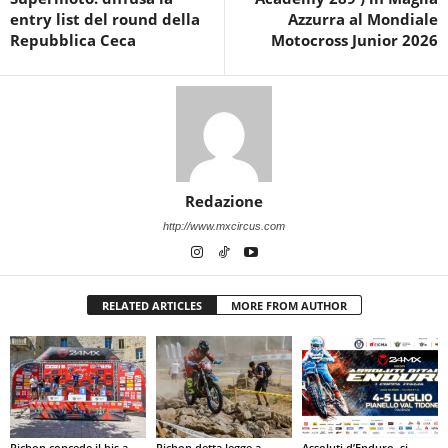
entry list del round della
Azzurra al Mondiale
Repubblica Ceca
Motocross Junior 2026
Redazione
http://www.mxcircus.com
RELATED ARTICLES
MORE FROM AUTHOR
Pichon concede il bis a
Pichon detta legge a
Assoluti d’Enduro, si