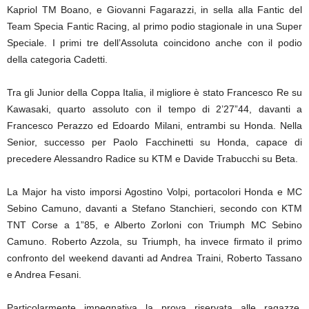
Kapriol TM Boano, e Giovanni Fagarazzi, in sella alla Fantic del
Team Specia Fantic Racing, al primo podio stagionale in una Super
Speciale. I primi tre dell’Assoluta coincidono anche con il podio
della categoria Cadetti.
Tra gli Junior della Coppa Italia, il migliore è stato Francesco Re su
Kawasaki, quarto assoluto con il tempo di 2’27”44, davanti a
Francesco Perazzo ed Edoardo Milani, entrambi su Honda. Nella
Senior, successo per Paolo Facchinetti su Honda, capace di
precedere Alessandro Radice su KTM e Davide Trabucchi su Beta.
La Major ha visto imporsi Agostino Volpi, portacolori Honda e MC
Sebino Camuno, davanti a Stefano Stanchieri, secondo con KTM
TNT Corse a 1”85, e Alberto Zorloni con Triumph MC Sebino
Camuno. Roberto Azzola, su Triumph, ha invece firmato il primo
confronto del weekend davanti ad Andrea Traini, Roberto Tassano
e Andrea Fesani.
Particolarmente impegnativa la prova riservata alle ragazze,