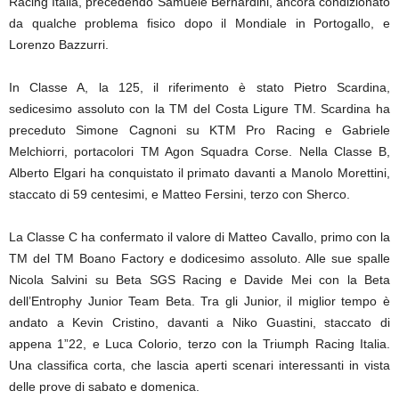
Racing Italia, precedendo Samuele Bernardini, ancora condizionato
da qualche problema fisico dopo il Mondiale in Portogallo, e
Lorenzo Bazzurri.
In Classe A, la 125, il riferimento è stato Pietro Scardina,
sedicesimo assoluto con la TM del Costa Ligure TM. Scardina ha
preceduto Simone Cagnoni su KTM Pro Racing e Gabriele
Melchiorri, portacolori TM Agon Squadra Corse. Nella Classe B,
Alberto Elgari ha conquistato il primato davanti a Manolo Morettini,
staccato di 59 centesimi, e Matteo Fersini, terzo con Sherco.
La Classe C ha confermato il valore di Matteo Cavallo, primo con la
TM del TM Boano Factory e dodicesimo assoluto. Alle sue spalle
Nicola Salvini su Beta SGS Racing e Davide Mei con la Beta
dell’Entrophy Junior Team Beta. Tra gli Junior, il miglior tempo è
andato a Kevin Cristino, davanti a Niko Guastini, staccato di
appena 1”22, e Luca Colorio, terzo con la Triumph Racing Italia.
Una classifica corta, che lascia aperti scenari interessanti in vista
delle prove di sabato e domenica.