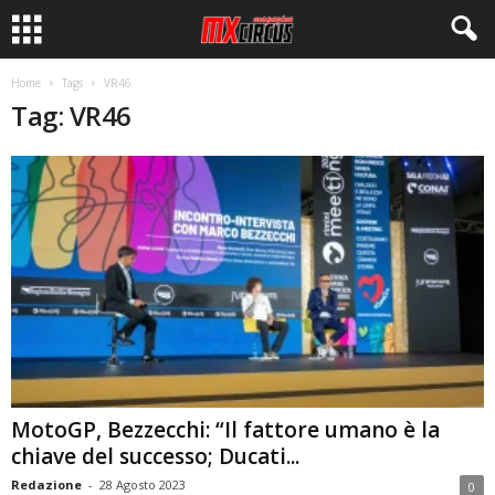
Home
Tags
VR46
Tag: VR46
MotoGP, Bezzecchi: “Il fattore umano è la
chiave del successo; Ducati...
Redazione
-
28 Agosto 2023
0