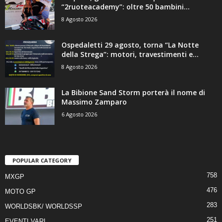
“2ruoteacademy”: oltre 50 bambini...
8 Agosto 2026
Ospedaletti 29 agosto, torna “La Notte
della Strega”: motori, travestimenti e...
8 Agosto 2026
La Bibione Sand Storm porterà il nome di
Massimo Zamparo
6 Agosto 2026
POPULAR CATEGORY
758
MXGP
476
MOTO GP
283
WORLDSBK/ WORLDSSP
251
EVENTI VARI