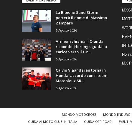
EVEN MORE NEWS
PO
MXG
La Bibione Sand Storm
porterà il nome di Massimo
MOT
Zamparo
WOR
6 Agosto 2026
EVEN
Arnhem chiama, l’Olanda
INTE
risponde: Herlings guida la
carica verso il GP...
Non c
6 Agosto 2026
MX P
Calvin Vlaanderen torna in
Honda: accordo con il team
Motoblouz SR...
6 Agosto 2026
MONDO MOTOCROSS
MONDO ENDURO
GUIDA AI MOTO CLUB IN ITALIA
GUIDA OFF-ROAD
EVENTI 