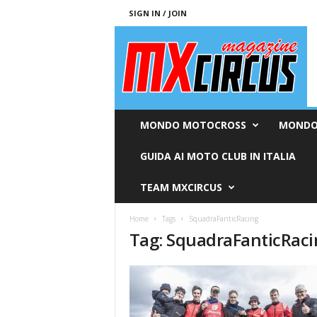
SIGN IN / JOIN
M
x
c
i
r
c
u
MONDO MOTOCROSS
MONDO
s
M
GUIDA AI MOTO CLUB IN ITALIA
a
g
TEAM MXCIRCUS
a
z
Home
Tags
SquadraFanticRacing
i
Tag: SquadraFanticRaci
n
e