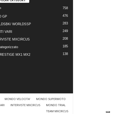
PULAR CATEGORY
758
P
476
O GP
283
LDSBK/ WORLDSSP
249
TI VARI
208
RVISTE MXCIRCUS
185
ategorizzato
138
RESTIGE MX1 MX2
MONDO VELOCITA’
MONDO SUPERMOTO
VARI
INTERVISTE MXCIRCUS
MONDO TRIAL
TEAM MXCIRCUS