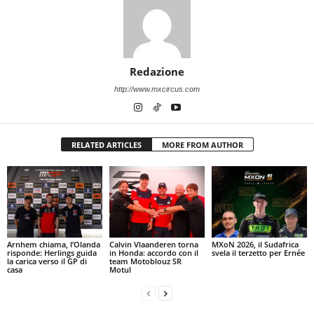
Redazione
http://www.mxcircus.com
RELATED ARTICLES
MORE FROM AUTHOR
Arnhem chiama, l’Olanda
Calvin Vlaanderen torna
MXoN 2026, il Sudafrica
risponde: Herlings guida
in Honda: accordo con il
svela il terzetto per Ernée
la carica verso il GP di
team Motoblouz SR
casa
Motul