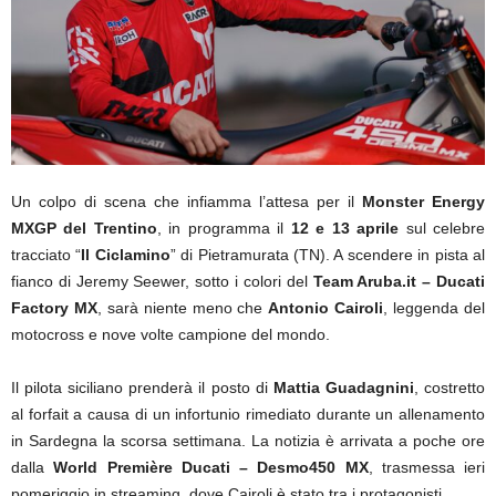
Un colpo di scena che infiamma l’attesa per il
Monster Energy
MXGP del Trentino
, in programma il
12 e 13 aprile
sul celebre
tracciato “
Il Ciclamino
” di Pietramurata (TN). A scendere in pista al
fianco di Jeremy Seewer, sotto i colori del
Team Aruba.it – Ducati
Factory MX
, sarà niente meno che
Antonio Cairoli
, leggenda del
motocross e nove volte campione del mondo.
Il pilota siciliano prenderà il posto di
Mattia Guadagnini
, costretto
al forfait a causa di un infortunio rimediato durante un allenamento
in Sardegna la scorsa settimana. La notizia è arrivata a poche ore
dalla
World Première Ducati – Desmo450 MX
, trasmessa ieri
pomeriggio in streaming, dove Cairoli è stato tra i protagonisti.