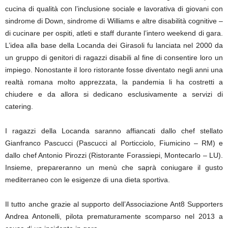
cucina di qualità con l’inclusione sociale e lavorativa di giovani con
sindrome di Down, sindrome di Williams e altre disabilità cognitive –
di cucinare per ospiti, atleti e staff durante l’intero weekend di gara.
L’idea alla base della Locanda dei Girasoli fu lanciata nel 2000 da
un gruppo di genitori di ragazzi disabili al fine di consentire loro un
impiego. Nonostante il loro ristorante fosse diventato negli anni una
realtà romana molto apprezzata, la pandemia li ha costretti a
chiudere e da allora si dedicano esclusivamente a servizi di
catering.
I ragazzi della Locanda saranno affiancati dallo chef stellato
Gianfranco Pascucci (Pascucci al Porticciolo, Fiumicino – RM) e
dallo chef Antonio Pirozzi (Ristorante Forassiepi, Montecarlo – LU).
Insieme, prepareranno un menù che saprà coniugare il gusto
mediterraneo con le esigenze di una dieta sportiva.
Il tutto anche grazie al supporto dell’Associazione Ant8 Supporters
Andrea Antonelli, pilota prematuramente scomparso nel 2013 a