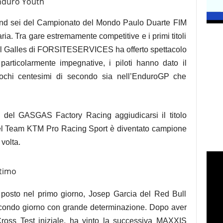
Enduro Youth
ound sei del Campionato del Mondo Paulo Duarte FIM
ia. Tra gare estremamente competitive e i primi titoli
del Galles di FORSITESERVICES ha offerto spettacolo
particolarmente impegnative, i piloti hanno dato il
pochi centesimi di secondo sia nell’EnduroGP che
 del GASGAS Factory Racing aggiudicarsi il titolo
el Team KTM Pro Racing Sport è diventato campione
volta.
ltimo
o posto nel primo giorno, Josep Garcia del Red Bull
econdo giorno con grande determinazione. Dopo aver
oss Test iniziale, ha vinto la successiva MAXXIS