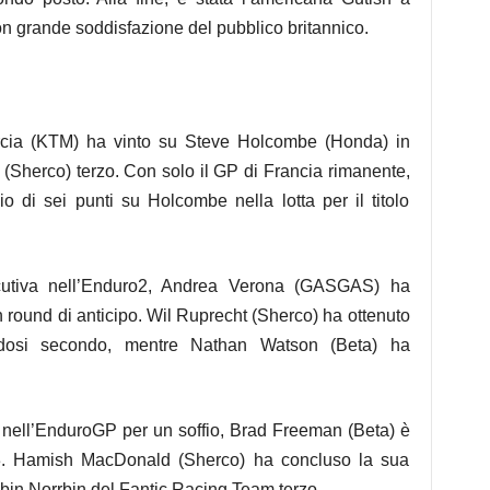
n grande soddisfazione del pubblico britannico.
rcia (KTM) ha vinto su Steve Holcombe (Honda) in
Sherco) terzo. Con solo il GP di Francia rimanente,
 di sei punti su Holcombe nella lotta per il titolo
cutiva nell’Enduro2, Andrea Verona (GASGAS) ha
 round di anticipo. Wil Ruprecht (Sherco) ha ottenuto
zandosi secondo, mentre Nathan Watson (Beta) ha
 nell’EnduroGP per un soffio, Brad Freeman (Beta) è
uro3. Hamish MacDonald (Sherco) ha concluso la sua
bin Norrbin del Fantic Racing Team terzo.