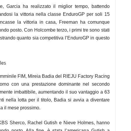
e, Garcia ha realizzato il miglior tempo, battendo
dosi la vittoria nella classe EnduroGP per soli 15
ncasse la vittoria in casa, Freeman ha comunque
ndo posto. Con Holcombe terzo, i primi tre sono stati
ostrando quanto sia competitiva l’EnduroGP in questo
les
minile FIM, Mireia Badia del RIEJU Factory Racing
 giorno con una prestazione dominante nel secondo
mente imbattibile, aumentando il suo vantaggio a 63
 nella lotta per il titolo, Badia si avvia a diventare
ia il mese prossimo.
KBS Sherco, Rachel Gutish e Nieve Holmes, hanno
econdo posto. Alla fine, è stata l’americana Gutish a