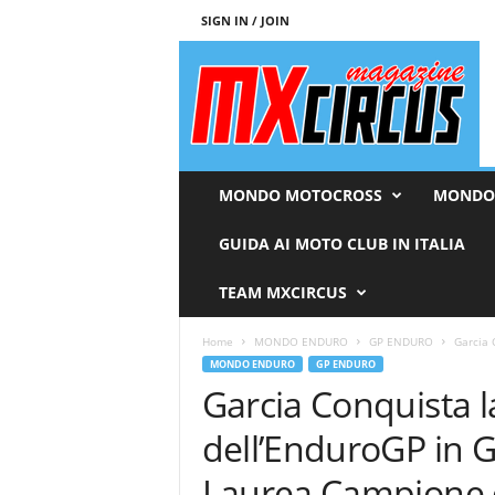
SIGN IN / JOIN
M
x
c
i
r
c
u
MONDO MOTOCROSS
MONDO
s
M
GUIDA AI MOTO CLUB IN ITALIA
a
g
TEAM MXCIRCUS
a
z
Home
MONDO ENDURO
GP ENDURO
Garcia 
i
MONDO ENDURO
GP ENDURO
n
Garcia Conquista l
e
dell’EnduroGP in G
Laurea Campione