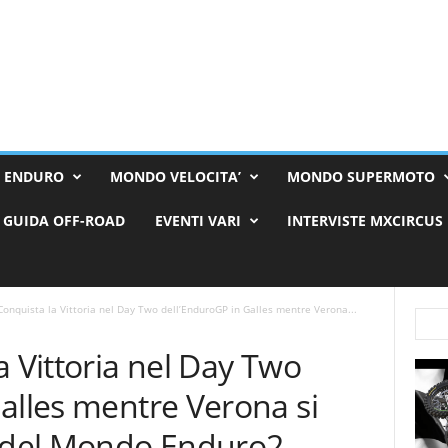
 ENDURO
MONDO VELOCITA’
MONDO SUPERMOTO
GUIDA OFF-ROAD
EVENTI VARI
INTERVISTE MXCIRCUS
Conquista la Vittoria nel Day Two dell’EnduroGP in Galles mentre Verona...
a Vittoria nel Day Two
alles mentre Verona si
 del Mondo Enduro2