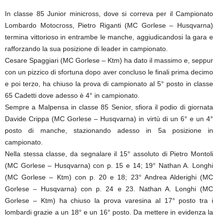
In classe 85 Junior minicross, dove si correva per il Campionato
Lombardo Motocross, Pietro Riganti (MC Gorlese – Husqvarna)
termina vittorioso in entrambe le manche, aggiudicandosi la gara e
rafforzando la sua posizione di leader in campionato.
Cesare Spaggiari (MC Gorlese – Ktm) ha dato il massimo e, seppur
con un pizzico di sfortuna dopo aver concluso le finali prima decimo
e poi terzo, ha chiuso la prova di campionato al 5° posto in classe
65 Cadetti dove adesso è 4° in campionato.
Sempre a Malpensa in classe 85 Senior, sfiora il podio di giornata
Davide Crippa (MC Gorlese – Husqvarna) in virtù di un 6° e un 4°
posto di manche, stazionando adesso in 5a posizione in
campionato.
Nella stessa classe, da segnalare il 15° assoluto di Pietro Montoli
(MC Gorlese – Husqvarna) con p. 15 e 14; 19° Nathan A. Longhi
(MC Gorlese – Ktm) con p. 20 e 18; 23° Andrea Alderighi (MC
Gorlese – Husqvarna) con p. 24 e 23. Nathan A. Longhi (MC
Gorlese – Ktm) ha chiuso la prova varesina al 17° posto tra i
lombardi grazie a un 18° e un 16° posto. Da mettere in evidenza la