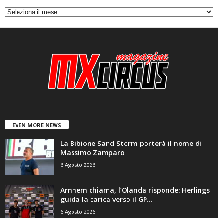
c
h
i
v
i
EVEN MORE NEWS
La Bibione Sand Storm porterà il nome di
Massimo Zamparo
6 Agosto 2026
Arnhem chiama, l’Olanda risponde: Herlings
guida la carica verso il GP...
6 Agosto 2026