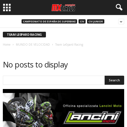
CAMPEONATO DE ESPAÑA DE SUPERBIKE
CIV
CIV JUNIOR
TEAM LE0PARD RACING
Home
MUNDO DE VELOCIDAD
Team Le0pard Racing
No posts to display